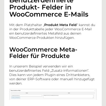
Benutzerdefinierte
Hinzufügen von benutzerdefinierten Checkout-Feldern zu
WooCommerce-E-Mails
Produkt- Felder in
WooCommerce E-Mails
WP HTML Mail WooCommerce Drittanbieter-Plugins
Mit dem Platzhalter „
Produkt Meta Feld
“ kannst du
in der Produkttabelle jeder WooCommerce E-Mail
Telefonnummer des Kunden zu WooCommerce-E-Mails
ein benutzerdefiniertes Metafeld aus deinen
hinzufügen
WooCommerce-Produkten hinzufügen.
Hinzufügen verwandter Produkte zu WooCommerce-
WooCommerce Meta-
Kunden-E-Mails
Felder
für Produkte
Benutzerdefinierte Meta Felder zu WooCommerce
Bestellungen hinzufügen
In unserem Beispiel verwenden wir ein
benutzerdefiniertes Feld „Zusatz-Informationen“.
Dies kann von jedem Plugin eines Drittanbieters,
Benutzerdefinierte Produkt- Felder in WooCommerce E-Mails
von deiner ERP-Software oder manuell hinzugefügt
werden.
Aktivieren der E-Mail-Anpassung für WooCommerce Shop-
Manager
WooCommerce E-Mails mit WP HTML Mail und WPML