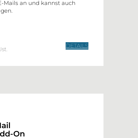
Mails an und kannst auch
gen.
DETAILS
Ust.
ail
Add-On