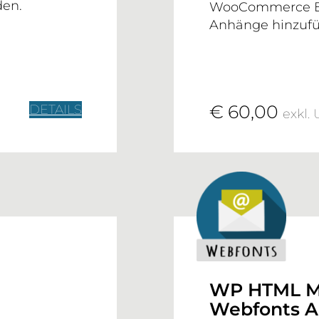
en.
WooCommerce E-
Anhänge hinzufü
€ 60,00
DETAILS
exkl. 
WORDPRESS PLUGINS
BLOG
KONTAKT
WP HTML M
Webfonts 