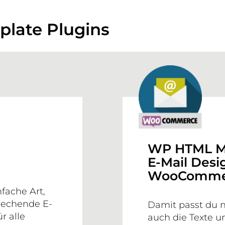
plate Plugins
WP HTML M
E-Mail Desi
WooComme
fache Art,
rechende E-
Damit passt du n
r alle
auch die Texte u