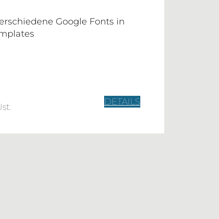
erschiedene Google Fonts in
emplates
DETAILS
st.