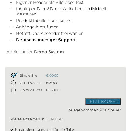
Eigener Header als Bild oder Text
Inhalt per Drag&Drop Mailbuilder individuell
gestalten
Produkttabellen bearbeiten
Anhänge hinzufügen
Betreff und Absender frei wählen
Deutschsprachiger Support
probier unser
Demo System
Single Site
€ 60,00
Up to 5 Sites
€ 80,00
Up to 20 Sites
€ 160,00
JETZT KAUFEN
Ausgenommen 20% Steuer
Preise anzeigen in
EUR
USD
kostenlose Updates für ein Jahr